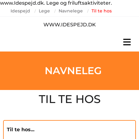
www.Idespejd.dk. Lege og friluftsaktiviteter.
Idespejd
Lege
Navnelege
Til te hos
/
/
/
WWW.IDESPEJD.DK
NAVNELEG
TIL TE HOS
Til te hos...