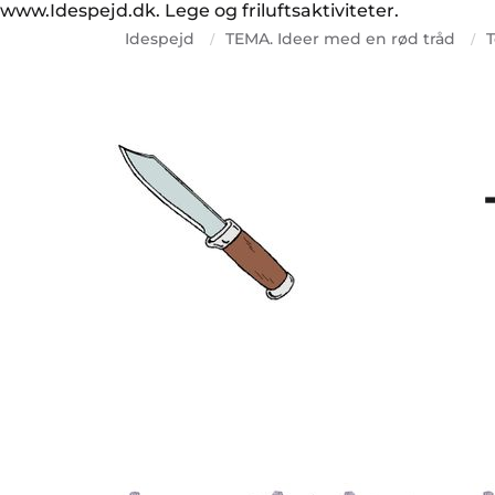
www.Idespejd.dk. Lege og friluftsaktiviteter.
Idespejd
TEMA. Ideer med en rød tråd
/
/