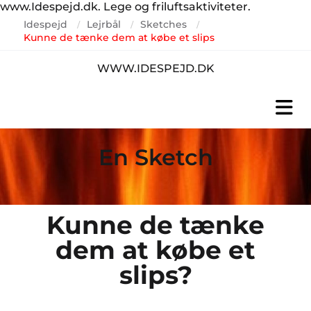
www.Idespejd.dk. Lege og friluftsaktiviteter.
Idespejd
Lejrbål
Sketches
/
/
/
Kunne de tænke dem at købe et slips
WWW.IDESPEJD.DK
En Sketch
Kunne de tænke
dem at købe et
slips?