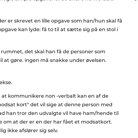
er er skrevet en lille opgave som han/hun skal få
opgave kan lyde: få to til at sætte sig på en stol i
i rummet, det skal han få de personer som
l at gøre. ingen må snakke under øvelsen.
ekse.
 i at kommunikere non -verbalt kan en af de
modsat kort" det vil sige at denne person med
ad han tror den udvalgte vil have ham/hende til
 om at der er en der har fået et modsatkort.
 ikke afslører sig selv.