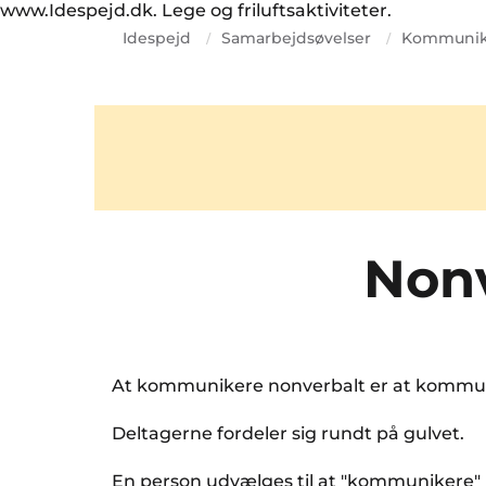
www.Idespejd.dk. Lege og friluftsaktiviteter.
Idespejd
Samarbejdsøvelser
Kommunik
/
/
Non
At kommunikere nonverbalt er at kommun
Deltagerne fordeler sig rundt på gulvet.
En person udvælges til at "kommunikere" n