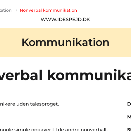
ation
Nonverbal kommunikation
/
WWW.IDESPEJD.DK
Kommunikation
verbal kommunika
ikere uden talesproget.
D
M
ogle simple opgaver til de andre nonverbalt.
S