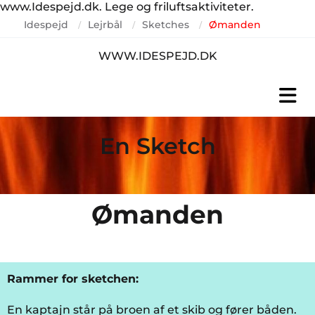
www.Idespejd.dk. Lege og friluftsaktiviteter.
Idespejd
Lejrbål
Sketches
Ømanden
/
/
/
WWW.IDESPEJD.DK
En Sketch
Ømanden
Rammer for sketchen:
En kaptajn står på broen af et skib og fører båden.