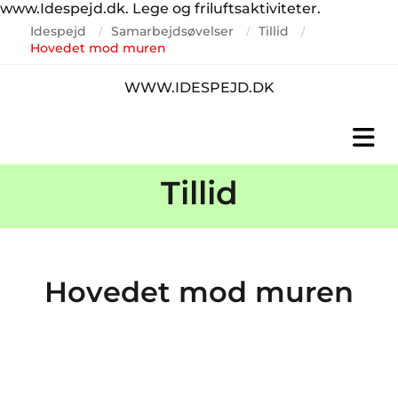
www.Idespejd.dk. Lege og friluftsaktiviteter.
Idespejd
Samarbejdsøvelser
Tillid
/
/
/
Hovedet mod muren
WWW.IDESPEJD.DK
Tillid
Hovedet mod muren