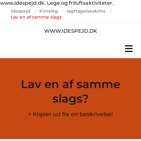
www.Idespejd.dk. Lege og friluftsaktiviteter.
Idespejd
Kimsleg
Iagttagelseskims
/
/
/
Lav en af samme slags
WWW.IDESPEJD.DK
Lav en af samme
slags?
+ Kopier ud fra en beskrivelse!