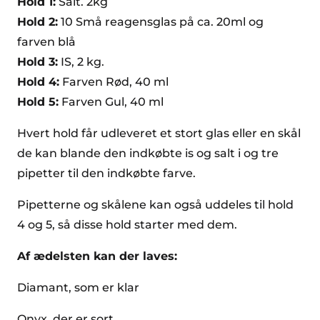
Hold 1:
Salt. 2kg
Hold 2:
10 Små reagensglas på ca. 20ml og
farven blå
Hold 3:
IS, 2 kg.
Hold 4:
Farven Rød, 40 ml
Hold 5:
Farven Gul, 40 ml
Hvert hold får udleveret et stort glas eller en skål
de kan blande den indkøbte is og salt i og tre
pipetter til den indkøbte farve.
Pipetterne og skålene kan også uddeles til hold
4 og 5, så disse hold starter med dem.
Af ædelsten kan der laves:
Diamant, som er klar
Onyx, der er sort