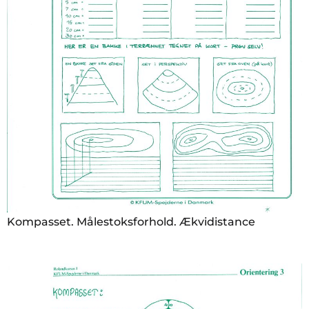
Kompasset. Målestoksforhold. Ækvidistance