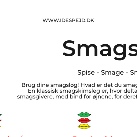
WWW.IDESPEJD.DK
Smags
Spise - Smage - S
Brug dine smagsløg! Hvad er det du smag
En klassisk smagskimsleg er, hvor delt
smagsgivere, med bind for øjnene, for deref