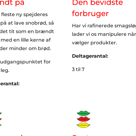
ndt på
Den bevidste
forbruger
 fleste ny spejderes
 på at lave snobrød, så
Har vi rafinerede smagsløg
det tit som en brændt
lader vi os manipulere når
med en lille kerne af
vælger produkter.
der minder om brød.
Deltagerantal:
 udgangspunktet for
3 til 7
leg.
erantal: