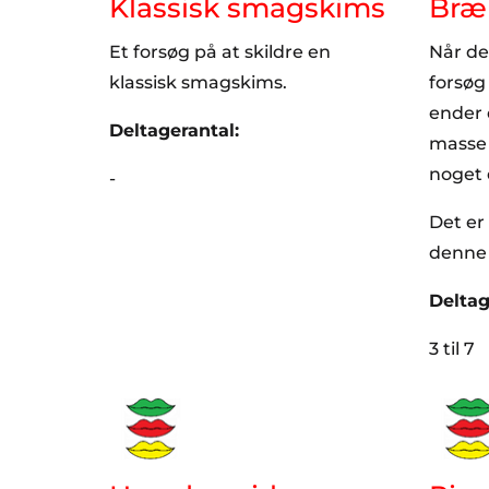
Klassisk smagskims
Bræ
Et forsøg på at skildre en
Når de
klassisk smagskims.
forsøg
ender 
Deltagerantal:
masse 
noget 
-
Det er
denne 
Deltag
3 til 7