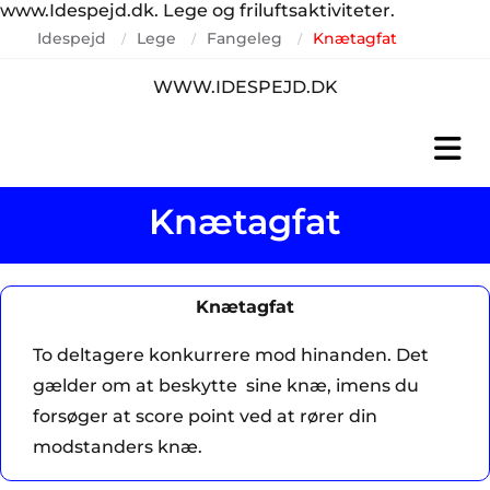
www.Idespejd.dk. Lege og friluftsaktiviteter.
Idespejd
Lege
Fangeleg
Knætagfat
/
/
/
WWW.IDESPEJD.DK
Knætagfat
Knætagfat
To deltagere konkurrere mod hinanden. Det
gælder om at beskytte sine knæ, imens du
forsøger at score point ved at rører din
modstanders knæ.