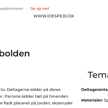
Spejderstaven
Op og ned
/
WWW.IDESPEJD.DK
bolden
Tema
 to. Deltagerne sidder på deres
Deltagerantal
er. Parrene sidder tæt på hinanden
Materialer:
Sp
 fladt placeret på jorden, skosnuder