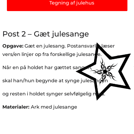
Tegning af julehus
Post 2 – Gæt julesange
Opgave:
Gæt en julesang. Postansvarlig læser
vers/en linjer op fra forskellige julesange.
Når en på holdet har gættet sangen,
skal han/hun begynde at synge julesangen
og resten i holdet synger selvfølgelig med.
Materialer:
Ark med julesange