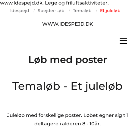
www.Idespejd.dk. Lege og friluftsaktiviteter.
Idespejd
Spejder-Løb
Temaløb
Et juleløb
/
/
/
WWW.IDESPEJD.DK
Løb med poster
Temaløb - Et juleløb
Juleløb med forskellige poster. Løbet egner sig til
deltagere i alderen 8 - 10år.