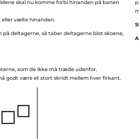
oldene skal nu komme forbi hinanden på banen
p
m
eller vælte hinanden.
S
på deltagerne, så taber deltagerne blot skoene,
A
kanterne, som de ikke må træde udenfor.
å godt være et stort skridt mellem hver firkant.