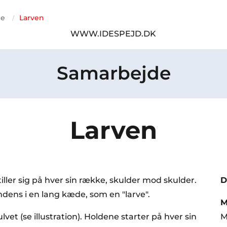
de
Larven
/
WWW.IDESPEJD.DK
Samarbejde
Larven
tiller sig på hver sin række, skulder mod skulder.
D
ns i en lang kæde, som en "larve".
M
ulvet (se illustration). Holdene starter på hver sin
M