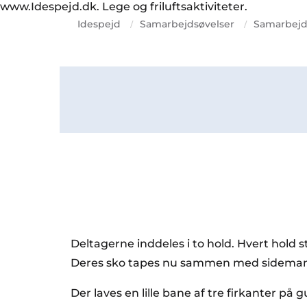
www.Idespejd.dk. Lege og friluftsaktiviteter.
Idespejd
Samarbejdsøvelser
Samarbej
/
/
Deltagerne inddeles i to hold. Hvert hold s
Deres sko tapes nu sammen med sidemande
Der laves en lille bane af tre firkanter på g