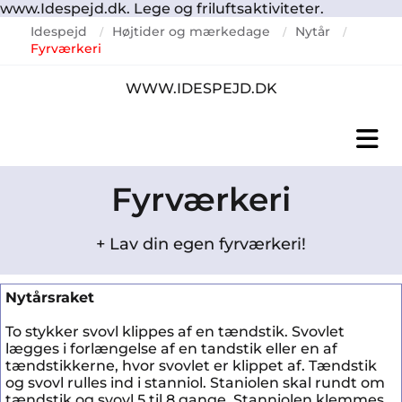
www.Idespejd.dk. Lege og friluftsaktiviteter.
Idespejd
Højtider og mærkedage
Nytår
/
/
/
Fyrværkeri
WWW.IDESPEJD.DK
Fyrværkeri
+ Lav din egen fyrværkeri!
Nytårsraket
To stykker svovl klippes af en tændstik. Svovlet
lægges i forlængelse af en tandstik eller en af
tændstikkerne, hvor svovlet er klippet af. Tændstik
og svovl rulles ind i stanniol. Staniolen skal rundt om
tændstik og svovl 5 til 8 gange. Stanniolen klemmes