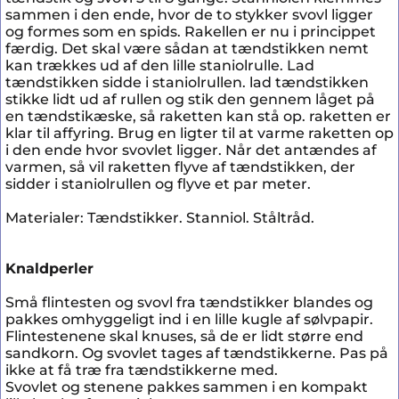
sammen i den ende, hvor de to stykker svovl ligger
og formes som en spids. Rakellen er nu i princippet
færdig. Det skal være sådan at tændstikken nemt
kan trækkes ud af den lille staniolrulle. Lad
tændstikken sidde i staniolrullen. lad tændstikken
stikke lidt ud af rullen og stik den gennem låget på
en tændstikæske, så raketten kan stå op. raketten er
klar til affyring. Brug en ligter til at varme raketten op
i den ende hvor svovlet ligger. Når det antændes af
varmen, så vil raketten flyve af tændstikken, der
sidder i staniolrullen og flyve et par meter.
Materialer: Tændstikker. Stanniol. Ståltråd.
Knaldperler
Små flintesten og svovl fra tændstikker blandes og
pakkes omhyggeligt ind i en lille kugle af sølvpapir.
Flintestenene skal knuses, så de er lidt større end
sandkorn. Og svovlet tages af tændstikkerne. Pas på
ikke at få træ fra tændstikkerne med.
Svovlet og stenene pakkes sammen i en kompakt