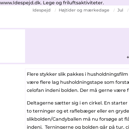
www.Idespejd.dk. Lege og friluftsaktiviteter.
Idespejd
Højtider og mærkedage
Jul
/
/
/
+
Flere stykker slik pakkes i husholdningsfil
være flere lag husholdningstape som forst
celofan indeni bolden. Der må gerne være fo
Deltagerne sætter sig i en cirkel. En starte
to terninger og et raflebæger eller en gryde
slikbolden/Candyballen må nu forsøge at flå
indeni. Terningerne og bolden går på tur, 