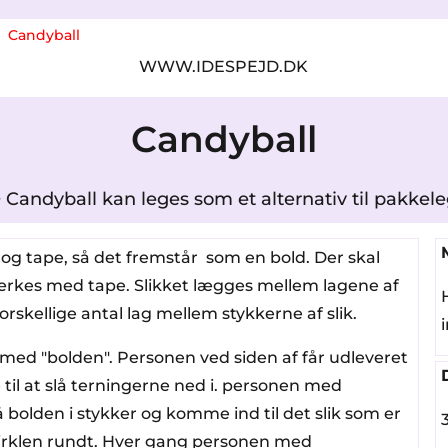
Candyball
WWW.IDESPEJD.DK
Candyball
 Candyball kan leges som et alternativ til pakkel
m og tape, så det fremstår som en bold. Der skal
ærkes med tape. Slikket lægges mellem lagene af
rskellige antal lag mellem stykkerne af slik.
r med "bolden". Personen ved siden af får udleveret
 til at slå terningerne ned i. personen med
 bolden i stykker og komme ind til det slik som er
cirklen rundt. Hver gang personen med