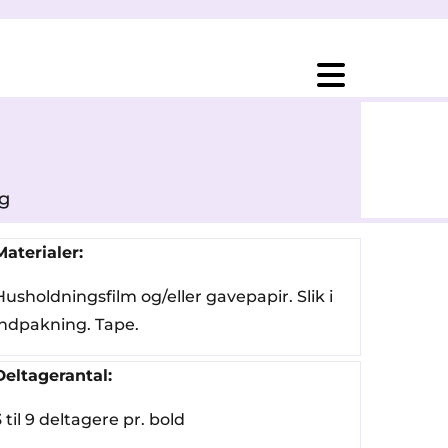
eg
Materialer:
Husholdningsfilm og/eller gavepapir. Slik i
indpakning. Tape.
Deltagerantal:
3 til 9 deltagere pr. bold