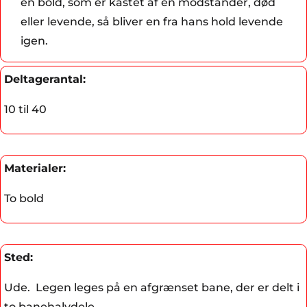
en bold, som er kastet af en modstander, død
eller levende, så bliver en fra hans hold levende
igen.
Deltagerantal:
10 til 40
Materialer:
To bold
Sted:
Ude. Legen leges på en afgrænset bane, der er delt i
to banehalvdele.