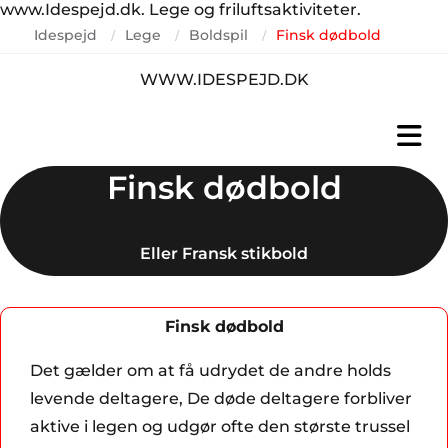
www.Idespejd.dk. Lege og friluftsaktiviteter.
Idespejd
Lege
Boldspil
Finsk dødbold
/
/
/
WWW.IDESPEJD.DK
Finsk dødbold
Eller Fransk stikbold
Finsk dødbold
Det gælder om at få udrydet de andre holds
levende deltagere, De døde deltagere forbliver
aktive i legen og udgør ofte den største trussel