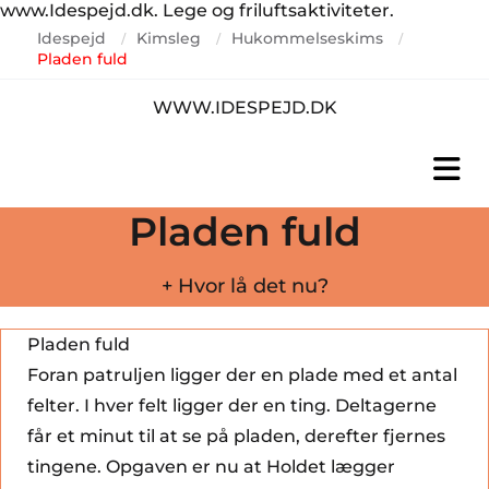
www.Idespejd.dk. Lege og friluftsaktiviteter.
Idespejd
Kimsleg
Hukommelseskims
/
/
/
Pladen fuld
WWW.IDESPEJD.DK
Pladen fuld
+ Hvor lå det nu?
Pladen fuld
Foran patruljen ligger der en plade med et antal
felter. I hver felt ligger der en ting. Deltagerne
får et minut til at se på pladen, derefter fjernes
tingene. Opgaven er nu at Holdet lægger