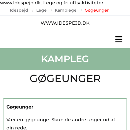
www.Idespejd.dk. Lege og friluftsaktiviteter.
Idespejd
Lege
Kamplege
Gøgeunger
/
/
/
WWW.IDESPEJD.DK
KAMPLEG
GØGEUNGER
Gøgeunger
Vær en gøgeunge. Skub de andre unger ud af
din rede.