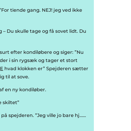
”For tiende gang. NEJ! jeg ved ikke
– Du skulle tage og få sovet lidt. Du
urt efter kondiløbere og siger: ”Nu
r i sin rygsæk og tager et stort
KE
hvad klokken er” Spejderen sætter
g til at sove.
af en ny kondiløber.
 skiltet”
 på spejderen. ”Jeg ville jo bare hj……