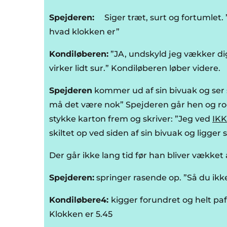
Spejderen:
Siger træt, surt og fortumlet. 
hvad klokken er”
Kondiløberen:
”JA, undskyld jeg vækker dig 
virker lidt sur.” Kondiløberen løber videre.
Spejderen
kommer ud af sin bivuak og ser s
må det være nok” Spejderen går hen og rode
stykke karton frem og skriver: ”Jeg ved
IK
skiltet op ved siden af sin bivuak og ligger si
Der går ikke lang tid før han bliver vækket 
Spejderen:
springer rasende op. ”Så du ikke
Kondiløbere4:
kigger forundret og helt paf
Klokken er 5.45