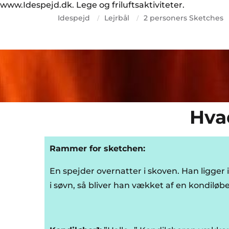
www.Idespejd.dk. Lege og friluftsaktiviteter.
Idespejd
Lejrbål
2 personers Sketches
/
/
Hva
Rammer for sketchen:
En spejder overnatter i skoven. Han ligger i 
i søvn, så bliver han vækket af en kondiløb