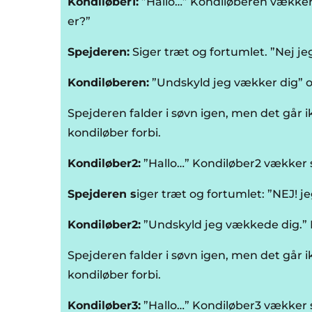
Kondiløber1:
”Hallo…” Kondiløberen vækker
er?”
Spejderen:
Siger træt og fortumlet. ”Nej je
Kondiløberen:
”Undskyld jeg vækker dig” og
Spejderen falder i søvn igen, men det går
kondiløber forbi.
Kondiløber2:
”Hallo…” Kondiløber2 vækker 
Spejderen s
iger træt og fortumlet: ”NEJ! j
Kondiløber2:
”Undskyld jeg vækkede dig.” 
Spejderen falder i søvn igen, men det går
kondiløber forbi.
Kondiløber3:
”Hallo…” Kondiløber3 vækker 