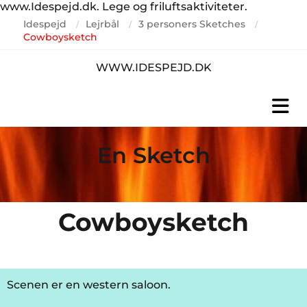
www.Idespejd.dk. Lege og friluftsaktiviteter.
Idespejd
Lejrbål
3 personers Sketches
/
/
/
Cowboysketch
WWW.IDESPEJD.DK
En Sketch
Cowboysketch
Scenen er en western saloon.