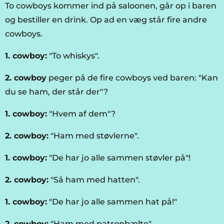
To cowboys kommer ind på saloonen, går op i baren
og bestiller en drink. Op ad en væg står fire andre
cowboys.
1. cowboy:
"To whiskys".
2. cowboy
peger på de fire cowboys ved baren: "Kan
du se ham, der står der"?
1. cowboy:
"Hvem af dem"?
2. cowboy:
"Ham med støvlerne".
1. cowboy:
"De har jo alle sammen støvler på"!
2. cowboy:
"Så ham med hatten".
1. cowboy:
"De har jo alle sammen hat på!"
2. cowboy:
"Ham med patronbælte".