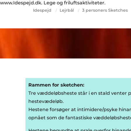
www.Idespejd.dk. Lege og friluftsaktiviteter.
Idespejd
Lejrbål
3 personers Sketches
/
/
Rammen for sketchen:
Tre væddeløbsheste står i en stald venter på
hestevædeløb.
Hestene forsøger at intimidere/psyke hina
opnået som de fantastiske væddeløbsheste
Hestene begyndte at prale overfor hinand