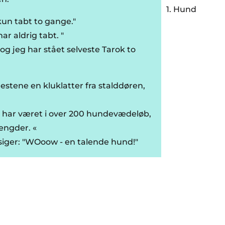
1. Hund
 kun tabt to gange."
har aldrig tabt. "
 og jeg har stået selveste Tarok to
estene en kluklatter fra stalddøren,
.
eg har været i over 200 hundevædeløb,
længder. «
iger: "WOoow - en talende hund!"