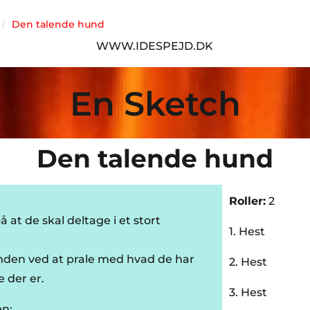
Den talende hund
/
WWW.IDESPEJD.DK
En Sketch
Den talende hund
Roller:
2
 at de skal deltage i et stort
1. Hest
nden ved at prale med hvad de har
2. Hest
 der er.
3. Hest
en: