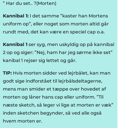
” Har du set.. ?(Morten)
Kannibal 1:
I det samme ”kaster han Mortens
uniform op”, eller noget som morten altid går
rundt med, det kan være en speciel cap o.a.
Kannibal 1
ser syg, men uskyldig op på kannibal
2 op og siger: ”Nej, ham har jeg sørme ikke set”
kanibal 1 rejser sig lettet og går.
TIP:
Hvis morten sidder ved lejrbålet, kan man
godt sige indforstået til lejrbålsdeltagerne,
mens man smider et tæppe over hovedet af
morten og låner hans cap eller uniform. ”Til
næste sketch, så leger vi lige at morten er væk”
inden sketchen begynder, så ved alle også
hvem morten er.