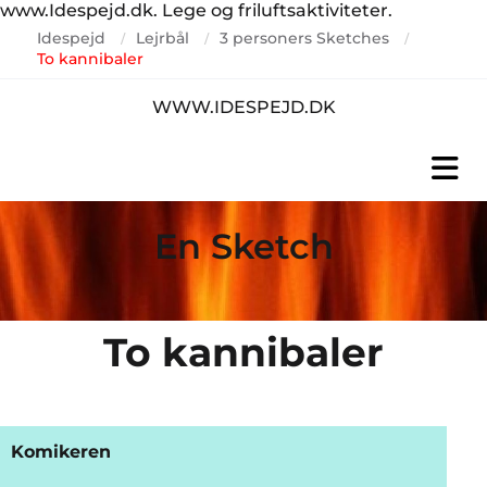
www.Idespejd.dk. Lege og friluftsaktiviteter.
Idespejd
Lejrbål
3 personers Sketches
/
/
/
To kannibaler
WWW.IDESPEJD.DK
En Sketch
To kannibaler
Komikeren