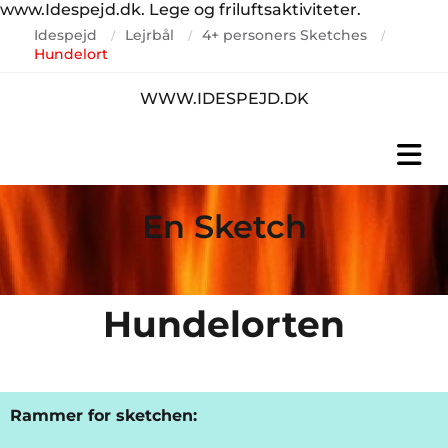
www.Idespejd.dk. Lege og friluftsaktiviteter.
Idespejd
Lejrbål
4+ personers Sketches
/
/
/
Hundelort
WWW.IDESPEJD.DK
En Sketch
Hundelorten
Rammer for sketchen: