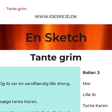
Tante grim
/
WWW.IDESPEJD.DK
En Sketch
Tante grim
Roller:
3
g Ib var en sandfærdig lille dreng.
Mor
Lille Ib
 besøge tante Karen.
Tante Karen