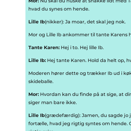
Mor:
Nu skal du huske at snakke lidt med T
hvad du synes om hende.
Lille Ib
(nikker): Ja moar, det skal jeg nok.
Mor og Lille Ib ankommer til tante Karens 
Tante Karen:
Hej i to. Hej lille Ib.
Lille Ib:
Hej tante Karen. Hold da helt op, hv
Moderen hører dette og trækker Ib ud i k
skideballe.
Mor:
Hvordan kan du finde på at sige, at d
siger man bare ikke.
Lille Ib
(grædefærdig): Jamen, du sagde jo 
fortælle, hvad jeg rigtig syntes om hende. 