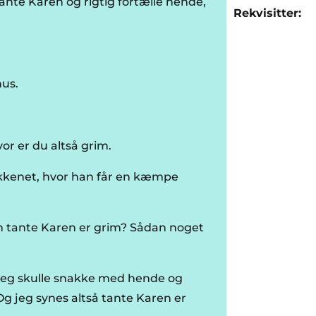
ante Karen og rigtig fortælle hende,
Rekvisitter:
hus.
or er du altså grim.
økkenet, hvor han får en kæmpe
in tante Karen er grim? Sådan noget
jeg skulle snakke med hende og
Og jeg synes altså tante Karen er